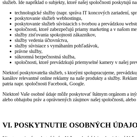
služieb. Ide napríklad o subjekty, ktoré našej spoločnosti poskytujú n
technologické služby (napr. správa IT koncových zariadení, spr
poskytovanie služieb webhostingu,
poskytovanie služieb súvisiacich s tvorbou a prevádzkou webst
spoločnosti, ktoré zabezpečujú priamy marketing a v našom men
služby zisťovania spokojnosti zákazníkov,
služby vedenia účtovníctva,
služby súvisiace s vymáhaním pohľadávok,
právne služby,
súkromná bezpečnostná služba,
spoločnosti, ktoré prevádzkujú priemyselné kamery v našej pre
Niektorí poskytovatelia služieb, s ktorými spolupracujeme, prevádzk
kanálov relevantné online reklamy na naše produkty a služby. Reklamu
patria napr. spoločnosti Facebook, Google.
Niektoré Vaše osobné údaje môže poskytovať štátnym orgánom a iným 
alebo obhajobu práv a oprávnených záujmov našej spoločnosti, alebo 
VI. POSKYTNUTIE OSOBNÝCH ÚDAJ