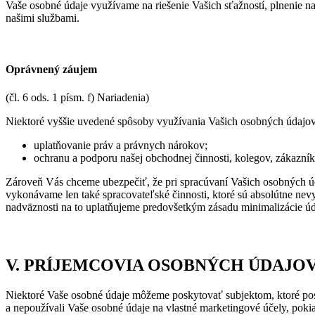
Vaše osobné údaje využívame na riešenie Vašich sťažností, plnenie na
našimi službami.
Oprávnený záujem
(čl. 6 ods. 1 písm. f) Nariadenia)
Niektoré vyššie uvedené spôsoby využívania Vašich osobných údajov 
uplatňovanie práv a právnych nárokov;
ochranu a podporu našej obchodnej činnosti, kolegov, zákazní
Zároveň Vás chceme ubezpečiť, že pri spracúvaní Vašich osobných úd
vykonávame len také spracovateľské činnosti, ktoré sú absolútne ne
nadväznosti na to uplatňujeme predovšetkým zásadu minimalizácie úda
V. PRÍJEMCOVIA OSOBNÝCH ÚDAJO
Niektoré Vaše osobné údaje môžeme poskytovať subjektom, ktoré posk
a nepoužívali Vaše osobné údaje na vlastné marketingové účely, pokia