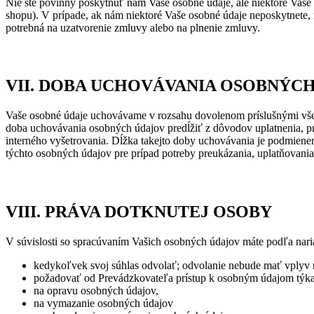
Nie ste povinný poskytnúť nám Vaše osobné údaje, ale niektoré Vaše 
shopu). V prípade, ak nám niektoré Vaše osobné údaje neposkytnete,
potrebná na uzatvorenie zmluvy alebo na plnenie zmluvy.
VII. DOBA UCHOVÁVANIA OSOBNÝC
Vaše osobné údaje uchovávame v rozsahu dovolenom príslušnými vše
doba uchovávania osobných údajov predĺžiť z dôvodov uplatnenia, p
interného vyšetrovania. Dĺžka takejto doby uchovávania je podmiene
týchto osobných údajov pre prípad potreby preukázania, uplatňovani
VIII. PRÁVA DOTKNUTEJ OSOBY
V súvislosti so spracúvaním Vašich osobných údajov máte podľa nar
kedykoľvek svoj súhlas odvolať; odvolanie nebude mať vplyv 
požadovať od Prevádzkovateľa prístup k osobným údajom týkaj
na opravu osobných údajov,
na vymazanie osobných údajov