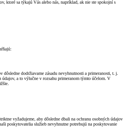
 ktoré sa týkajú Vás alebo nás, napríklad, ak nie ste spokojní s
hŕňajú:
 dôsledne dodržiavame zásadu nevyhnutnosti a primeranosti, t. j.
h údajov, a to výlučne v rozsahu primeranom týmto účelom. V
žšie.
striktne vyžadujeme, aby dôsledne dbali na ochranu osobných údajov
 naši poskytovatelia služieb nevyhnutne potrebujú na poskytovanie