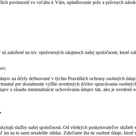
šich povinností vo vzťahu k Vám, uplatňovanie práv a právnych nárokov,
sú založené na tzv. oprávnených záujmoch našej spoločnosti, ktoré za
kov;
ajov na účely definované v týchto Pravidlách ochrany osobných údajov
vyhnutné pre dosiahnutie vyššie uvedených účelov spracúvania osobnýc
jov a zásadu minimalizácie uchovávania údajov tak, ako je uvedené ni
V
ytujú služby našej spoločnosti. Od všetkých poskytovateľov služieb 
ľ im na to sami neudelíte súhlas. Zdieľame iba tie osobné údaje, ktoré