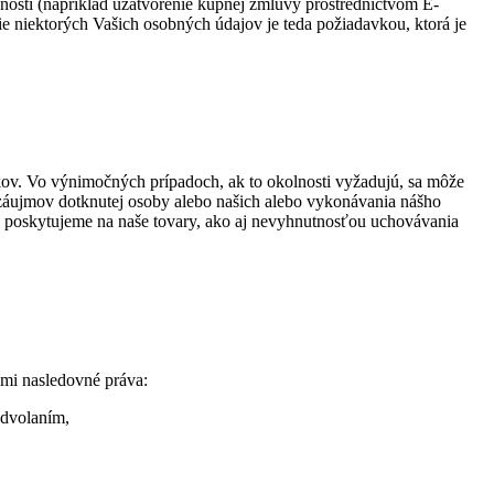
nosti (napríklad uzatvorenie kúpnej zmluvy prostredníctvom E-
 niektorých Vašich osobných údajov je teda požiadavkou, ktorá je
ov. Vo výnimočných prípadoch, ak to okolnosti vyžadujú, sa môže
záujmov dotknutej osoby alebo našich alebo vykonávania nášho
rú poskytujeme na naše tovary, ako aj nevyhnutnosťou uchovávania
mi nasledovné práva:
odvolaním,