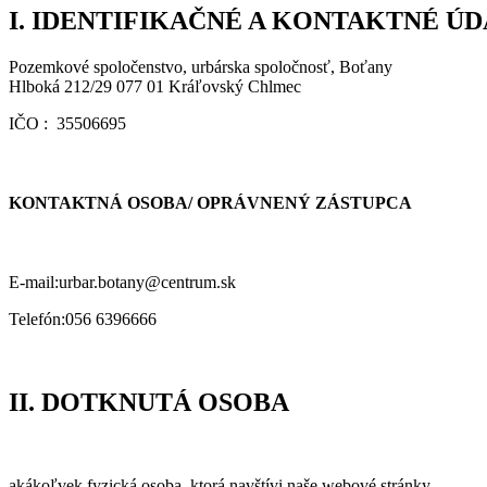
I. IDENTIFIKAČNÉ A KONTAKTNÉ Ú
Pozemkové spoločenstvo, urbárska spoločnosť, Boťany
Hlboká 212/29 077 01 Kráľovský Chlmec
IČO : 35506695
KONTAKTNÁ OSOBA/ OPRÁVNENÝ ZÁSTUPCA
E-mail:urbar.botany@centrum.sk
Telefón:056 6396666
II. DOTKNUTÁ OSOBA
akákoľvek fyzická osoba, ktorá navštívi naše webové stránky,