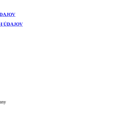
ÚDAJOV
H ÚDAJOV
ťany