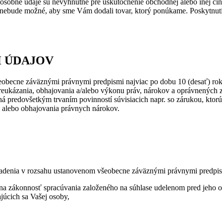
osobné údaje sú nevyhnutné pre uskutočnenie obchodnej alebo inej čin
 nebude možné, aby sme Vám dodali tovar, ktorý ponúkame. Poskytnutie
H ÚDAJOV
obecne záväznými právnymi predpismi najviac po dobu 10 (desať) rok
reukázania, obhajovania a/alebo výkonu práv, nárokov a oprávnených 
ná predovšetkým trvaním povinností súvisiacich napr. so zárukou, kto
a alebo obhajovania právnych nárokov.
iadenia v rozsahu ustanovenom všeobecne záväznými právnymi predpis
na zákonnosť spracúvania založeného na súhlase udelenom pred jeho 
úcich sa Vašej osoby,