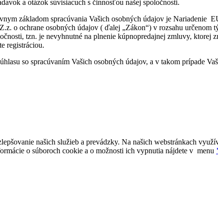
davok a otázok súvisiacuch s činnosťou našej spoločnosti.
vnym základom spracúvania Vašich osobných údajov je Nariadenie EU 
 Z.z. o ochrane osobných údajov ( ďalej „Zákon“) v rozsahu určenom 
nosti, tzn. je nevyhnutné na plnenie kúpnopredajnej zmluvy, ktorej z
e registráciou.
hlasu so spracúvaním Vašich osobných údajov, a v takom prípade Vaše
zlepšovanie našich služieb a prevádzky. Na našich webstránkach využ
nformácie o súboroch cookie a o možnosti ich vypnutia nájdete v menu