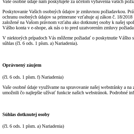
Vaše osobné údaje nám poskytujete za účelom vybavenia vaších požia
Poskytovanie Vašich osobných údajov je zmluvnou požiadavkou. Prá
ochranu osobných údajov sa primerane vzťahuje aj zákon č. 18/2018
založené na Vašom právnom vzťahu ako dotknutej osoby k našej spoloč
Vášho konta v e-shope, ak nás o to pred uzatvorením zmluvy požiadat
V niektorých prípadoch Vás môžeme požiadať o poskytnutie Vášho sú
súhlas (čl. 6 ods. 1 písm. a) Nariadenia).
Oprávnený záujem
(čl. 6 ods. 1 písm. f) Nariadenia)
Vaše osobné údaje využívame na spravovanie našej webstránky a na 
umožnili čo najlepšie užívať funkcie našich webstránok. Podrobné i
Súhlas dotknutej osoby
(čl. 6 ods. 1 písm. a) Nariadenia)