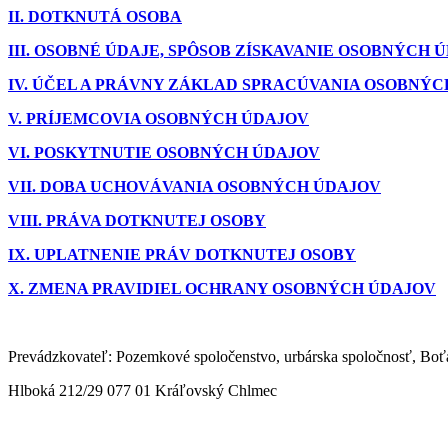
II. DOTKNUTÁ OSOBA
III. OSOBNÉ ÚDAJE, SPÔSOB ZÍSKAVANIE OSOBNÝCH 
IV. ÚČEL A PRÁVNY ZÁKLAD SPRACÚVANIA OSOBNÝC
V. PRÍJEMCOVIA OSOBNÝCH ÚDAJOV
VI. POSKYTNUTIE OSOBNÝCH ÚDAJOV
VII. DOBA UCHOVÁVANIA OSOBNÝCH ÚDAJOV
VIII. PRÁVA DOTKNUTEJ OSOBY
IX. UPLATNENIE PRÁV DOTKNUTEJ OSOBY
X. ZMENA PRAVIDIEL OCHRANY OSOBNÝCH ÚDAJOV
Prevádzkovateľ: Pozemkové spoločenstvo, urbárska spoločnosť, Bo
Hlboká 212/29 077 01 Kráľovský Chlmec