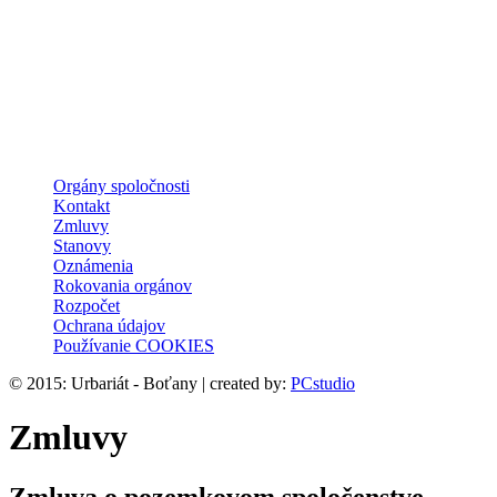
Orgány spoločnosti
Kontakt
Zmluvy
Stanovy
Oznámenia
Rokovania orgánov
Rozpočet
Ochrana údajov
Používanie COOKIES
© 2015: Urbariát - Boťany | created by:
PCstudio
Zmluvy
Zmluva o pozemkovom spoločenstve